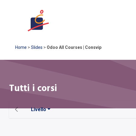
NEXA
LUMI
ECHO
Home
>
Slides
>
Odoo All Courses | Consvip
Tutti i corsi
Livello