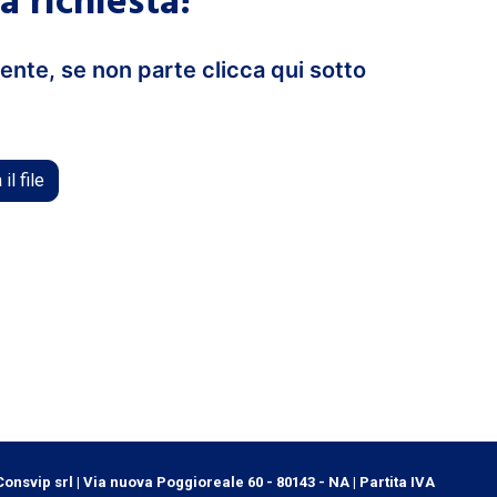
a richiesta!
nte, se non parte clicca qui sotto
il file
onsvip srl | Via nuova Poggioreale 60 - 80143 - NA | Partita IVA