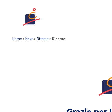
NEXA
LUMI
ECHO
Home
>
Nexa
>
Risorse
>
Risorse