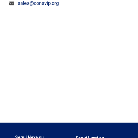
sales@consvip.org
Segui Nexa su
Segui Lumi su